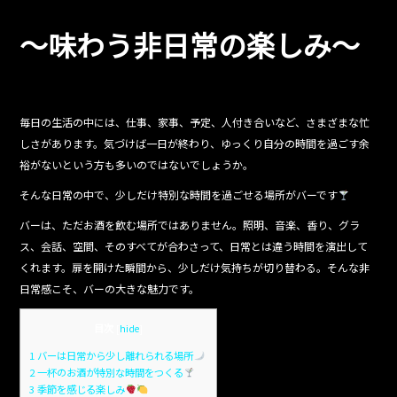
b
o
～味わう非日常の楽しみ～
o
k
毎日の生活の中には、仕事、家事、予定、人付き合いなど、さまざまな忙
しさがあります。気づけば一日が終わり、ゆっくり自分の時間を過ごす余
裕がないという方も多いのではないでしょうか。
そんな日常の中で、少しだけ特別な時間を過ごせる場所がバーです
バーは、ただお酒を飲む場所ではありません。照明、音楽、香り、グラ
ス、会話、空間、そのすべてが合わさって、日常とは違う時間を演出して
くれます。扉を開けた瞬間から、少しだけ気持ちが切り替わる。そんな非
日常感こそ、バーの大きな魅力です。
目次
[
hide
]
1
バーは日常から少し離れられる場所
2
一杯のお酒が特別な時間をつくる
3
季節を感じる楽しみ