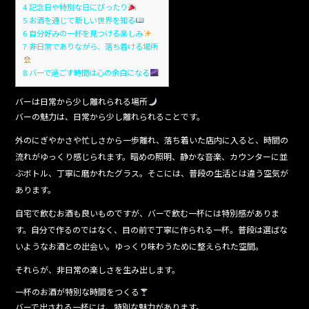
4
記念日や特別な日にぴったり
5
お酒を通じて新しい世界を知る
6
自分好みの一杯を見つける楽しみ
7
非日常でありながら、落ち着ける場所
8
バーで過ごす時間は心の余白になる
バーは日常から少し離れられる場所
バーの魅力は、日常から少し離れられることです。
外のにぎやかさや忙しさから一歩離れ、落ち着いた店内に入ると、時間の
流れがゆっくり感じられます。暗めの照明、静かな音楽、カウンターに並
ぶボトル、丁寧に磨かれたグラス。そこには、普段の生活とは違う空気が
あります。
自宅で飲むお酒も良いものですが、バーで飲む一杯には特別感がありま
す。自分で作るのではなく、目の前で丁寧に作られる一杯。普段は選ばな
いようなお酒との出会い。ゆっくり味わうために整えられた空間。
それらが、非日常の楽しさを生み出します。
一杯のお酒が特別な時間をつくる
バーで出される一杯には、特別な魅力があります。