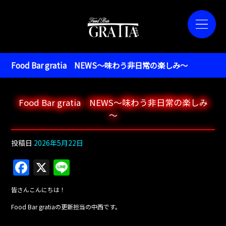
Food Bar gratia NEWS～味わう非日常の楽しみ～
Food Bar gratia NEWS～味わう非日常の楽しみ
～
投稿日
2026年5月22日
F
X
Li
a
n
皆さんこんにちは！
c
e
Food Bar gratiaの更新担当の中西です。
e