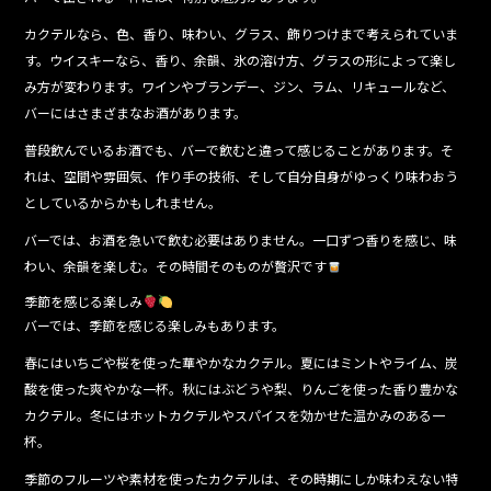
カクテルなら、色、香り、味わい、グラス、飾りつけまで考えられていま
す。ウイスキーなら、香り、余韻、氷の溶け方、グラスの形によって楽し
み方が変わります。ワインやブランデー、ジン、ラム、リキュールなど、
バーにはさまざまなお酒があります。
普段飲んでいるお酒でも、バーで飲むと違って感じることがあります。そ
れは、空間や雰囲気、作り手の技術、そして自分自身がゆっくり味わおう
としているからかもしれません。
バーでは、お酒を急いで飲む必要はありません。一口ずつ香りを感じ、味
わい、余韻を楽しむ。その時間そのものが贅沢です
季節を感じる楽しみ
バーでは、季節を感じる楽しみもあります。
春にはいちごや桜を使った華やかなカクテル。夏にはミントやライム、炭
酸を使った爽やかな一杯。秋にはぶどうや梨、りんごを使った香り豊かな
カクテル。冬にはホットカクテルやスパイスを効かせた温かみのある一
杯。
季節のフルーツや素材を使ったカクテルは、その時期にしか味わえない特