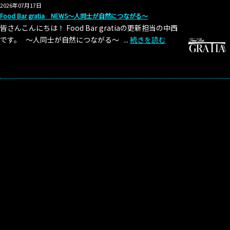
2026年07月17日
Food Bar gratia NEWS～人同士が自然につながる～
皆さんこんにちは！ Food Bar gratiaの更新担当の中西
です。 ～人同士が自然につながる～ ...
続きを読む
店舗名
Food Bar gratia(グラジャ)
代表
大嶋 大
所在地
〒943-0831
新潟県上越市仲町4-4-1 TAKADA 556ビル 3F
TEL
080-9362-4586
営業時間
20：30～LAST（AM3:00）
定休日
不定休