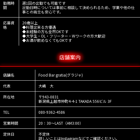
勤務時
週1回の出勤でも可能です
間
出勤日時については事前に相談して決められるため、学業や他の仕
事との両立も安心です。
応募資
20歳以上
格
◆料理出来る方優遇
◆未経験の方も全然OKです
◆大学生・OL・フリーター・Wワークの方大歓迎
◆お酒が飲めなくてもOKです
店舗案内
店舗名
Food Bar gratia(グラジャ)
代表
大嶋 大
所在地
〒943-0831
新潟県上越市仲町4-4-1 TAKADA 556ビル 3F
TEL
080-9362-4586
営業時間
20：30～LAST（AM3:00）
定休日
不定休
詳しいことはInstagramなどでご確認ください。