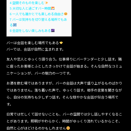
4
空間そのものを楽しむ
5
大切な人と過ごすバー時間
6
一人でも誰かとでも楽しめる自由さ
7
バーは気持ちを切り替える場所でもあ
る
8
会話をしない楽しみもある
バーは会話を楽しむ場所でもある
バーでは、会話が自然に生まれます。
友人や恋人とゆっくり語り合う。仕事帰りにバーテンダーと少し話す。隣
に座ったお客様とふとしたきっかけで会話が始まる。そんな自然なコミュ
ニケーションが、バーの魅力の一つです。
お酒を飲む場ではありますが、バーの会話は大声で盛り上がるものばかり
ではありません。落ち着いた声で、ゆっくり話す。相手の言葉を聞きなが
ら、自分の気持ちも少しずつ話す。そんな穏やかな会話が似合う場所で
す。
日常では忙しくて話せないことも、バーの空間では少し話しやすくなるこ
とがあります。照明がやわらかく、時間がゆっくり流れているからこそ、
自然と心がほどけるのかもしれません