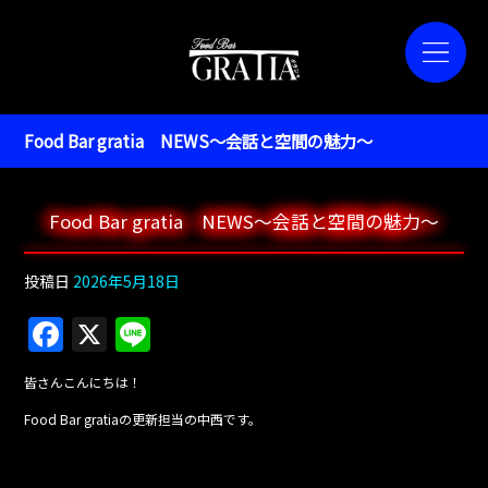
Food Bar gratia NEWS～会話と空間の魅力～
Food Bar gratia NEWS～会話と空間の魅力～
投稿日
2026年5月18日
F
X
Li
a
n
皆さんこんにちは！
c
e
Food Bar gratiaの更新担当の中西です。
e
b