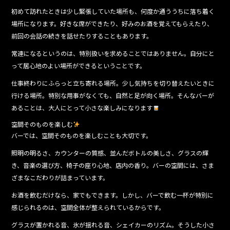
初めて訪れたときは少し緊張していた場所も、何度か通ううちに落ち着く
場所になります。好きな席ができたり、好みのお酒を覚えてもらえたり、
前回の会話の続きを話せたりすることもあります。
常連になるというのは、特別扱いを求めることではありません。自分にと
って居心地のよい場所ができるということです。
仕事終わりにふらっと立ち寄れる場所。少し気持ちを切り替えたいときに
行ける場所。特別な用事がなくても、自然と足が向く場所。そんなバーが
あることは、大人にとって小さな楽しみになります
空間そのものを楽しむ
バーでは、空間そのものを楽しむことも大切です。
照明の明るさ、カウンターの質感、並んだボトルの美しさ、グラスの輝
き、音楽の選び方、椅子の座り心地、店内の香り。バーの空間には、さま
ざまなこだわりが詰まっています。
お酒を飲むだけなら、家でもできます。しかし、バーで飲む一杯が特別に
感じられるのは、空間全体が整えられているからです。
グラスが置かれる音、氷が揺れる音、シェイカーのリズム。そうした小さ