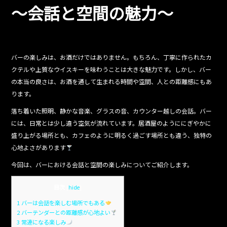
o
～会話と空間の魅力～
o
k
バーの楽しみは、お酒だけではありません。もちろん、丁寧に作られたカ
クテルや上質なウイスキーを味わうことは大きな魅力です。しかし、バー
の本当の良さは、お酒を通して生まれる時間や空間、人との距離感にもあ
ります。
落ち着いた照明、静かな音楽、グラスの音、カウンター越しの会話。バー
には、日常とは少し違う空気が流れています。居酒屋のようににぎやかに
盛り上がる場所とも、カフェのように明るく過ごす場所とも違う、独特の
心地よさがあります
今回は、バーにおける会話と空間の楽しみについてご紹介します。
目次
[
hide
]
1
バーは会話を楽しむ場所でもある
2
バーテンダーとの距離感が心地よい
3
常連になる楽しみ