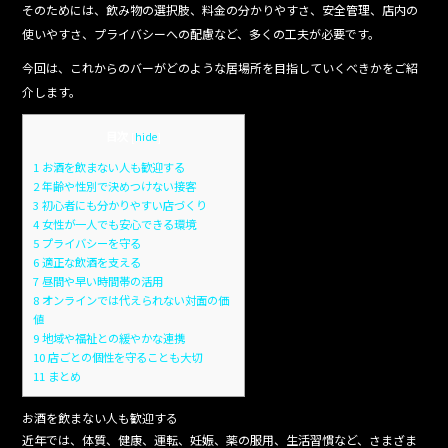
そのためには、飲み物の選択肢、料金の分かりやすさ、安全管理、店内の
使いやすさ、プライバシーへの配慮など、多くの工夫が必要です。
今回は、これからのバーがどのような居場所を目指していくべきかをご紹
介します。
目次
[
hide
]
1
お酒を飲まない人も歓迎する
2
年齢や性別で決めつけない接客
3
初心者にも分かりやすい店づくり
4
女性が一人でも安心できる環境
5
プライバシーを守る
6
適正な飲酒を支える
7
昼間や早い時間帯の活用
8
オンラインでは代えられない対面の価
値
9
地域や福祉との緩やかな連携
10
店ごとの個性を守ることも大切
11
まとめ
お酒を飲まない人も歓迎する
近年では、体質、健康、運転、妊娠、薬の服用、生活習慣など、さまざま