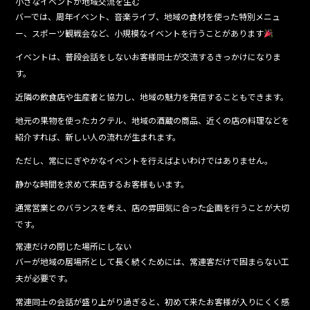
小さなイベントが地域交流を生む
バーでは、周年イベント、音楽ライブ、地域の食材を使った特別メニュ
ー、スポーツ観戦会など、小規模なイベントを行うことがあります
イベントは、普段会話をしないお客様同士が交流するきっかけになりま
す。
近隣の飲食店や生産者と協力し、地域の魅力を発信することもできます。
地元の果物を使ったカクテル、地域の酒蔵の商品、近くの店の料理などを
紹介すれば、新しい人の流れが生まれます。
ただし、常ににぎやかなイベントを行えばよいわけではありません。
静かな時間を求めて来店するお客様もいます。
通常営業とのバランスを考え、店の雰囲気に合った企画を行うことが大切
です。
常連だけの閉じた場所にしない
バーが地域の居場所として長く続くためには、常連客だけで固まらない工
夫が必要です。
常連同士の会話が盛り上がり過ぎると、初めて来たお客様が入りにくく感