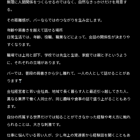
無理に人間関係をつくらせるのではなく、自然なきっかけだけを用意す
る。
その距離感が、バーならではのつながりを生み出します。
年齢や肩書きを越えて話せる場所
日常生活では、年齢、役職、職業などによって、会話の関係性が決まりや
すくなります。
職場では上司と部下、学校では先生と生徒、家庭では親と子というよう
に、それぞれの立場があります。
バーでは、普段の肩書きから少し離れて、一人の人として話せることがあ
ります
会社経営者と若い会社員、地域で長く暮らす人と最近引っ越してきた人、
異なる業界で働く人同士が、同じ趣味や食事の話で盛り上がることもあり
ます。
自分の所属する世界だけでは知ることができなかった経験や考え方に触れ
られることは、大きな刺激です。
仕事に悩んでいる若い人が、少し年上の常連客から経験談を聞くこともあ