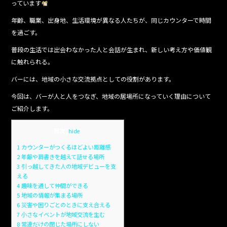
っています
年齢、職業、出身地、生活環境が異なる人たちが、同じカウンターで時間
を過ごす。
普段の生活では出会わなかった人と会話が生まれ、新しい考え方や価値観
に触れられる。
バーには、地域の小さな交流拠点としての役割があります。
今回は、バーが人と人をつなぎ、地域の居場所になっていく理由について
ご紹介します。
目次
[
hide
]
1
カウンターがつくるほどよい距離感
2
年齢や肩書きを越えて話せる場所
3
引っ越してきた人の地域デビューを支
える
4
趣味を通して仲間ができる
5
地域の情報が集まる場所
6
災害や困りごとのときに支え合える
7
小さなイベントが地域交流を生む
8
常連だけの閉じた場所にしない