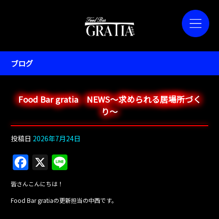
ブログ
Food Bar gratia NEWS～求められる居場所づく
り～
投稿日
2026年7月24日
F
X
Li
a
n
皆さんこんにちは！
c
e
Food Bar gratiaの更新担当の中西です。
e