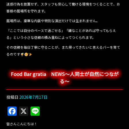
迷惑行為を放置せず、スタッフも安心して働ける環境をつくることで、お
客様の居場所を守れます。
居場所は、豪華な内装や特別な演出だけでは生まれません。
「ここでは自分のペースで過ごせる」「嫌なことがあれば守ってもらえ
る」という小さな信頼の積み重ねによってつくられます。
その信頼を毎日丁寧に守ることが、また帰ってきたいと思えるバーを育て
るのです
Food Bar gratia NEWS～人同士が自然につなが
る～
投稿日
2026年7月17日
F
X
Li
a
n
皆さんこんにちは！