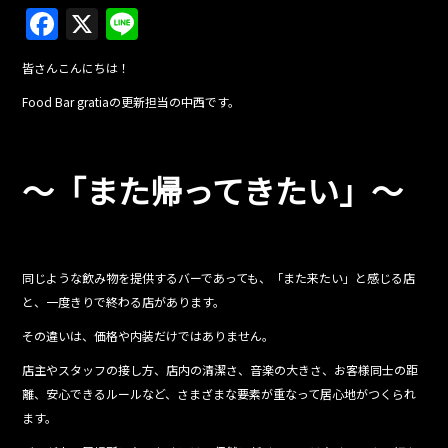
F
X
Li
a
n
皆さんこんにちは！
c
e
Food Bar gratiaの更新担当の中西です。
e
b
o
～「また帰ってきたい」～
o
k
同じような飲み物を提供するバーであっても、「また来たい」と感じる店
と、一度きりで終わる店があります。
その違いは、価格や内装だけではありません。
店主やスタッフの接し方、店内の清潔さ、音楽の大きさ、お客様同士の距
離、安心できるルールなど、さまざまな要素が重なって居心地がつくられ
ます。