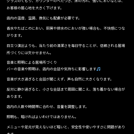
グラスのくもり、カウンターのべたつき、床の汚れ、強いにおいなどは、
お客様の居心地を大きく下げます。
店内の温度、空調、換気にも配慮が必要です。
香水やたばこのにおい、厨房や排水のにおいが強い場合も、不快感につな
がります。
目立つ演出よりも、当たり前の清潔さを毎日守ることが、信頼される居場
所づくりには欠かせません。
音楽と照明による居場所づくり
バーの音楽や照明は、店内の会話や気持ちに影響します
音楽が大き過ぎると会話が聞こえず、声も自然に大きくなります。
反対に静か過ぎると、小さな会話まで周囲に聞こえ、落ち着かない場合が
あります。
店内の人数や時間帯に合わせ、音量を調整します。
照明も、暗ければよいわけではありません。
メニューや足元が見えないほど暗いと、安全性や使いやすさに問題があり
ます。