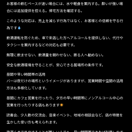
お客様の飲むペースが速い場合には、水や軽食を案内する。酔いが強い場
合には追加提供を控える。帰宅方法を確認する。
このような対応は、売上を減らす行為ではなく、お客様との信頼を守る行
為です
飲酒運転を防ぐため、車で来店した方へアルコールを提供しない、代行や
タクシーを案内するなどの対応も必要です。
無理に飲ませない、飲酒量を競わせない、断る人へ勧めない。
安全な飲酒環境を守ることが、安心できる居場所の条件です。
昼間や早い時間帯の活用
バーは夜だけの場所というイメージがありますが、営業時間や空間の活用
方法も多様化しています。
昼間にカフェ営業を行ったり、夕方の早い時間帯にノンアルコール中心の
営業を行ったりする店もあります
読書会、少人数の交流会、音楽イベント、地域の相談会など、店の特徴を
生かした使い方も考えられます。
夜遅くまで外出することが難しい人でも、早い時間帯であれば利用しやす