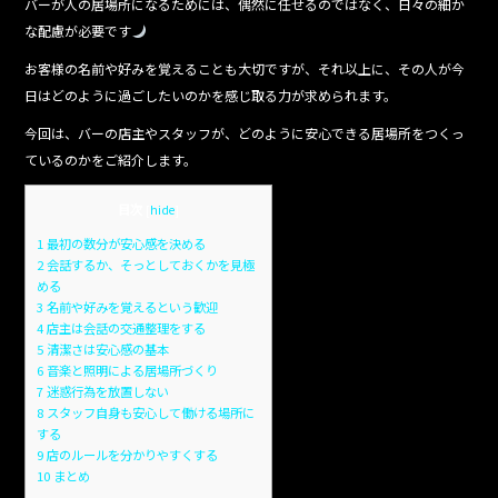
バーが人の居場所になるためには、偶然に任せるのではなく、日々の細か
な配慮が必要です
お客様の名前や好みを覚えることも大切ですが、それ以上に、その人が今
日はどのように過ごしたいのかを感じ取る力が求められます。
今回は、バーの店主やスタッフが、どのように安心できる居場所をつくっ
ているのかをご紹介します。
目次
[
hide
]
1
最初の数分が安心感を決める
2
会話するか、そっとしておくかを見極
める
3
名前や好みを覚えるという歓迎
4
店主は会話の交通整理をする
5
清潔さは安心感の基本
6
音楽と照明による居場所づくり
7
迷惑行為を放置しない
8
スタッフ自身も安心して働ける場所に
する
9
店のルールを分かりやすくする
10
まとめ