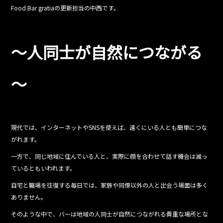
c
e
Food Bar gratiaの更新担当の中西です。
e
b
o
～人同士が自然につながる
o
k
～
現代では、インターネットやSNSを使えば、遠くにいる人とも簡単につな
がれます。
一方で、同じ地域に住んでいる人と、実際に顔を合わせて話す機会は減っ
ているともいわれます。
自宅と職場を往復する毎日では、家族や同僚以外の人と出会う場面は多く
ありません。
そのような中で、バーは地域の人同士が自然につながれる貴重な場所とな